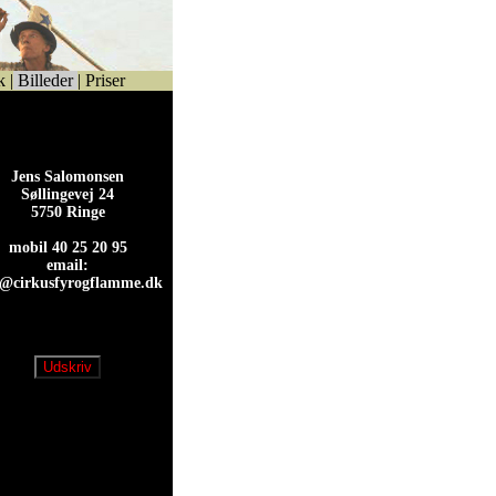
k
|
Billeder
|
Priser
Jens Salomonsen
Søllingevej 24
5750 Ringe
mobil 40 25 20 95
email:
s@cirkusfyrogflamme.dk
s@cirkusfyrogflamme.dk