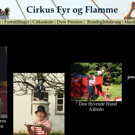
e
|
Forestillinger
|
Cirkuskole
|
Dyre Pension
|
Bondegårdsbesøg
|
Musi
 by
Se udsendelse fra Flux den
25. januar 2008
Se billeder fra Egebjerg
Se billeder fra Mannekens
Lejren 2006
70 års fødselsdag d.20.
marts 2004 i Bogense.
jen
jen
" Den flyvende Hund
Alfredo
ens
Fastelavn i Boeslunde
en
Hallen 2008.