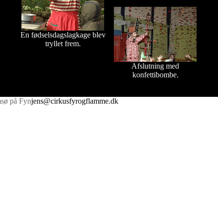
En fødselsdagslagkage blev
tryllet frem.
Afslutning med
konfettibombe.
sø på Fyn
jens@cirkusfyrogflamme.dk