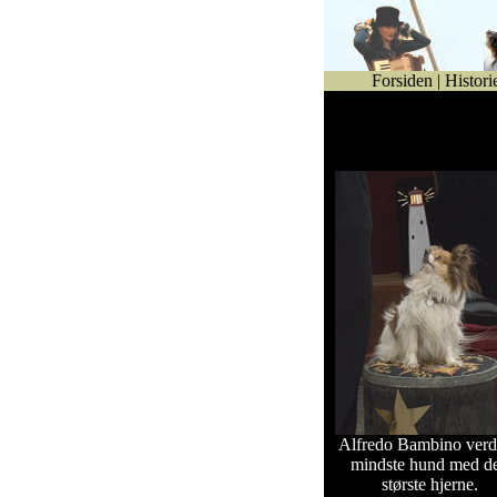
Forsiden
|
Histori
Se billeder fra Bogense
Night år 2004.
Alfredo Bambino verd
mindste hund med d
største hjerne.