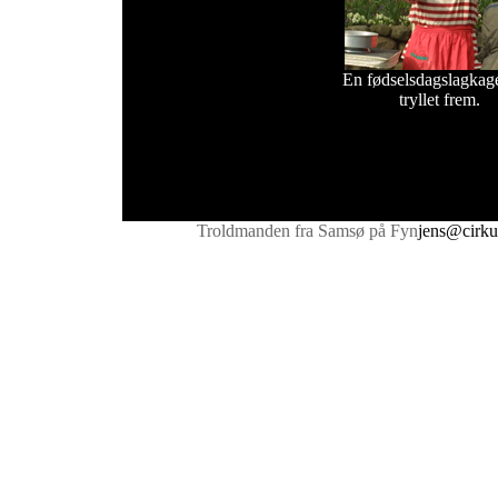
En fødselsdagslagkag
tryllet frem.
Troldmanden fra Samsø på Fyn
jens@cirku