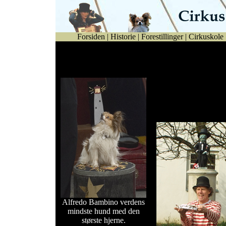
Forsiden
|
Historie
|
Forestillinger
|
Cirkuskole
Se billeder fra Bogense by
Night år 2004.
Se billeder fra Manne
70 års fødselsdag d.20
marts 2004 i Bogense.
Alfredo Bambino verdens
mindste hund med den
største hjerne.