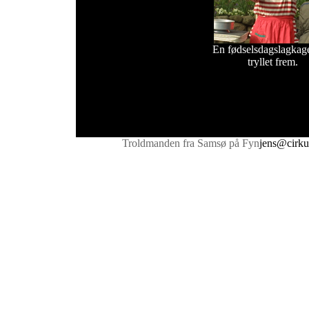
En fødselsdagslagkag
tryllet frem.
Troldmanden fra Samsø på Fyn
jens@cirku