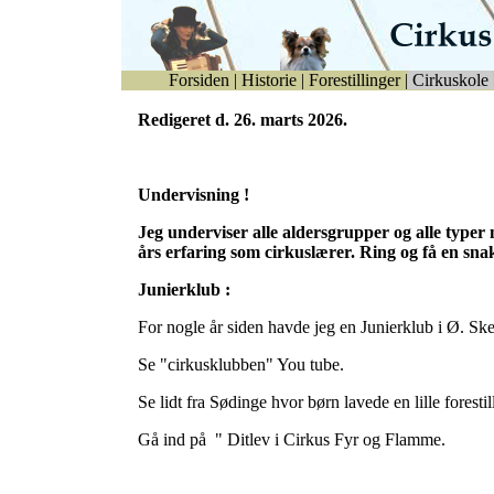
Forsiden
|
Historie
|
Forestillinger
|
Cirkuskole
Redigeret d. 26. marts 2026.
Undervisning !
Jeg underviser alle aldersgrupper og alle typer
års erfaring som cirkuslærer. Ring og få en sna
Junierklub :
For nogle år siden havde jeg en Junierklub i Ø. Sk
Se "cirkusklubben" You tube.
Se lidt fra Sødinge hvor børn lavede en lille foresti
Gå ind på " Ditlev i Cirkus Fyr og Flamme.