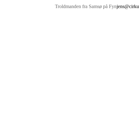
Troldmanden fra Samsø på Fyn
jens@cirku