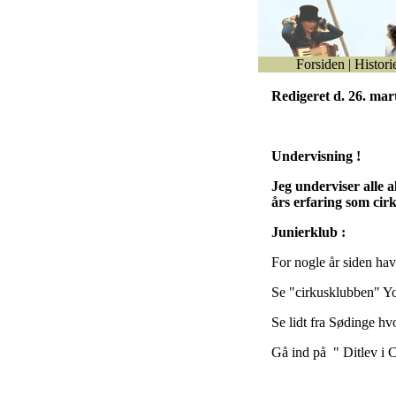
Forsiden
|
Histori
Redigeret d. 26. mar
Undervisning !
Jeg underviser alle 
års erfaring som cir
Junierklub :
For nogle år siden hav
Se "cirkusklubben" Yo
Se lidt fra Sødinge hvo
Gå ind på " Ditlev i 