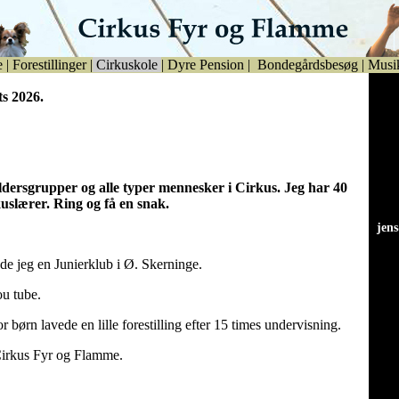
e
|
Forestillinger
|
Cirkuskole
|
Dyre Pension
|
Bondegårdsbesøg
|
Musi
ts 2026.
aldersgrupper og alle typer mennesker i Cirkus. Jeg har 40
kuslærer. Ring og få en snak.
jen
jen
de jeg en Junierklub i Ø. Skerninge.
u tube.
r børn lavede en lille forestilling efter 15 times undervisning.
Cirkus Fyr og Flamme.