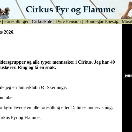
e
|
Forestillinger
|
Cirkuskole
|
Dyre Pension
|
Bondegårdsbesøg
|
Musi
ts 2026.
aldersgrupper og alle typer mennesker i Cirkus. Jeg har 40
kuslærer. Ring og få en snak.
jen
jen
de jeg en Junierklub i Ø. Skerninge.
u tube.
r børn lavede en lille forestilling efter 15 times undervisning.
Cirkus Fyr og Flamme.