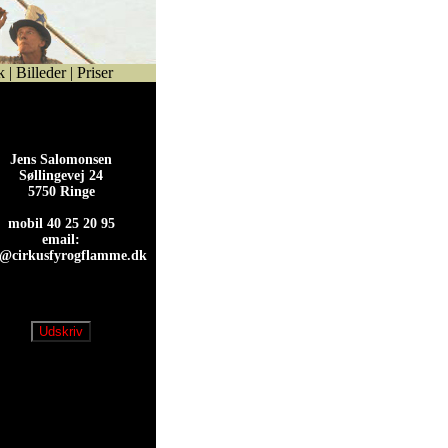
k
|
Billeder
|
Priser
Jens Salomonsen
Søllingevej 24
5750 Ringe
mobil 40 25 20 95
email:
s@cirkusfyrogflamme.dk
s@cirkusfyrogflamme.dk