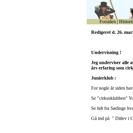
Forsiden
|
Histori
Redigeret d. 26. mar
Undervisning !
Jeg underviser alle 
års erfaring som cir
Junierklub :
For nogle år siden hav
Se "cirkusklubben" Yo
Se lidt fra Sødinge hvo
Gå ind på " Ditlev i 