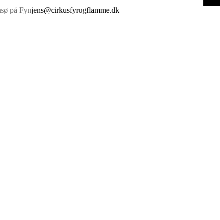
sø på Fyn
jens@cirkusfyrogflamme.dk