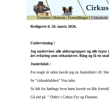
Forsiden
|
Historie
|
Forestillinger
|
Cirkuskole
Redigeret d. 26. marts 2026.
Undervisning !
Jeg underviser alle aldersgrupper og alle typer
års erfaring som cirkuslærer. Ring og få en sna
Junierklub :
For nogle år siden havde jeg en Junierklub i Ø. Sk
Se "cirkusklubben" You tube.
Se lidt fra Sødinge hvor børn lavede en lille foresti
Gå ind på " Ditlev i Cirkus Fyr og Flamme.