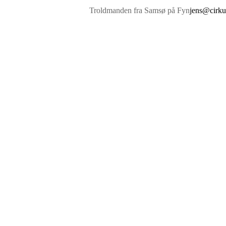
Troldmanden fra Samsø på Fyn
jens@cirku