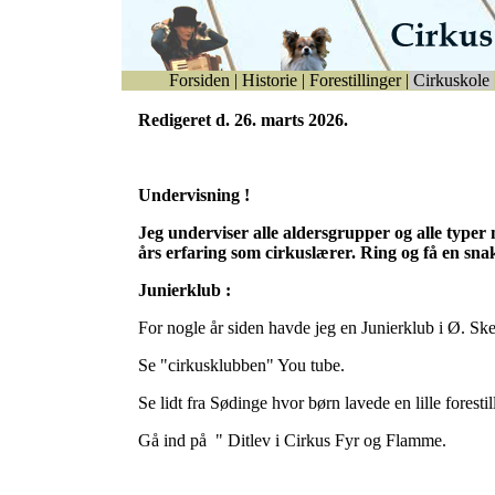
Forsiden
|
Historie
|
Forestillinger
|
Cirkuskole
Redigeret d. 26. marts 2026.
Undervisning !
Jeg underviser alle aldersgrupper og alle typer
års erfaring som cirkuslærer. Ring og få en sna
Junierklub :
For nogle år siden havde jeg en Junierklub i Ø. Sk
Se "cirkusklubben" You tube.
Se lidt fra Sødinge hvor børn lavede en lille foresti
Gå ind på " Ditlev i Cirkus Fyr og Flamme.