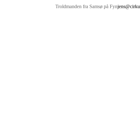
Troldmanden fra Samsø på Fyn
jens@cirku