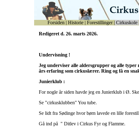
Forsiden
|
Historie
|
Forestillinger
|
Cirkuskole
Redigeret d. 26. marts 2026.
Undervisning !
Jeg underviser alle aldersgrupper og alle typer
års erfaring som cirkuslærer. Ring og få en sna
Junierklub :
For nogle år siden havde jeg en Junierklub i Ø. Sk
Se "cirkusklubben" You tube.
Se lidt fra Sødinge hvor børn lavede en lille foresti
Gå ind på " Ditlev i Cirkus Fyr og Flamme.