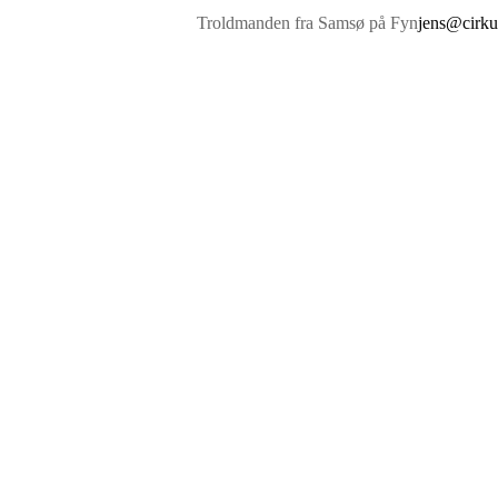
Troldmanden fra Samsø på Fyn
jens@cirku