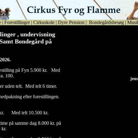
e
|
Forestillinger
|
Cirkuskole
|
Dyre Pension
|
Bondegårdsbesøg
|
Musi
llinger , undervisning
t. Samt Bondegård på
 2026.
estilling på Fyn 5.900 kr. Med
ca. 100.
jen
jen
er uden telt. Med telt 6 timer.
 nedpakning efter forestillingen.
0kr. Med telt 10.500 kr.
time på samme dag 8.000 kr. på
 kr.