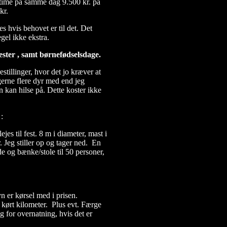
 time på samme dag 9.500 kr. på
kr.
 hvis behovet er til det. Det
egel ikke ekstra.
ester , samt børnefødselsdage.
estillinger, hvor det jo kræver at
 gerne flere dyr med end jeg
kan hilse på. Dette koster ikke
:
jes til fest. 8 m i diameter, mast i
. Jeg stiller op og tager ned. En
 og bænke/stole til 50 personer,
yn er kørsel med i prisen.
 kørt kilometer. Plus evt. Færge
 for overnatning, hvis det er