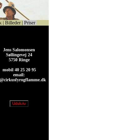
k
|
Billeder
|
Priser
Jens Salomonsen
Søllingevej 24
5750 Ringe
mobil 40 25 20 95
email:
s@cirkusfyrogflamme.dk
s@cirkusfyrogflamme.dk