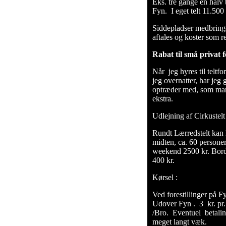
Eks. tre gange en halv
Fyn. I eget telt 11.500 
Siddepladser medbringes
aftales og koster som r
Rabat til små privat f
Når jeg hyres til teltfor
jeg overnatter, har jeg
optræder med, som man 
ekstra.
Udlejning af Cirkustelt 
Rundt Lærredstelt kan le
midten, ca. 60 personer
weekend 2500 kr. Borde
400 kr.
Kørsel :
Ved forestillinger på F
Udover Fyn . 3 kr. pr.
/Bro. Eventuel betaling
meget langt væk.