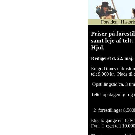
Forsiden
|
Histori
Priser på foresti
samt leje af tel
Hjul.
Redigeret d. 22. maj.
En god times cirkusfor
telt 9.000 kr. Plads til 
Opstillingstid ca. 3 tim
Teltet op dagen før og
2 forestillinger 8.50
Eks. to gange en halv 
Fyn. I eget telt 10.000