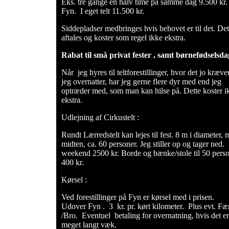
Eks. tre gange en halv time på samme dag 9.500 kr.
Fyn. I eget telt 11.500 kr.
Siddepladser medbringes hvis behovet er til det. Det
aftales og koster som regel ikke ekstra.
Rabat til små privat fester , samt børnefødselsda
Når jeg hyres til teltforestillinger, hvor det jo kræver
jeg overnatter, har jeg gerne flere dyr med end jeg
optræder med, som man kan hilse på. Dette koster i
ekstra.
Udlejning af Cirkustelt :
Rundt Lærredstelt kan lejes til fest. 8 m i diameter, m
midten, ca. 60 personer. Jeg stiller op og tager ned.
weekend 2500 kr. Borde og bænke/stole til 50 perso
400 kr.
Kørsel :
Ved forestillinger på Fyn er kørsel med i prisen.
Udover Fyn . 3 kr. pr. kørt kilometer. Plus evt. Fæ
/Bro. Eventuel betaling for overnatning, hvis det er
meget langt væk.