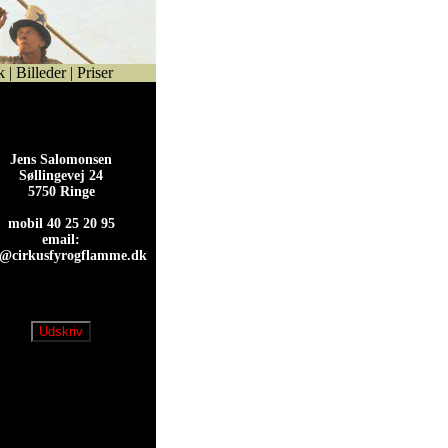
k
|
Billeder
|
Priser
Jens Salomonsen
Søllingevej 24
5750 Ringe
mobil 40 25 20 95
email:
s@cirkusfyrogflamme.dk
s@cirkusfyrogflamme.dk