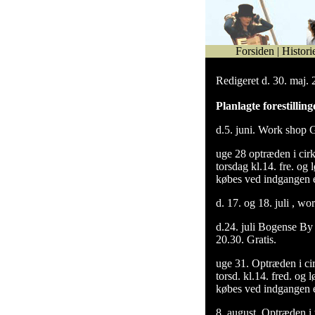
Forsiden
|
Histori
Redigeret d. 30. maj.
Planlagte forestilling
d.5. juni. Work shop G
uge 28 optræden i cirk
torsdag kl.14. fre. og l
købes ved indgangen e
d. 17. og 18. juli , wo
d.24. juli Bogense By 
20.30. Gratis.
uge 31. Optræden i cir
torsd. kl.14. fred. og 
købes ved indgangen e
8. august. Optræden i 