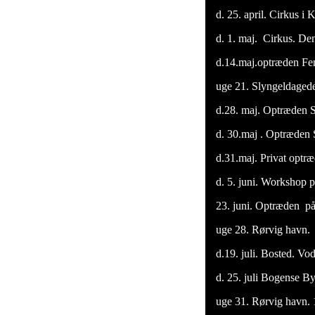
d. 25. april. Cirkus i
d. 1. maj. Cirkus. De
d.14.maj.optræden Fen
uge 21. Slyngeldagede 
d.28. maj. Optræden S
d. 30.maj . Optræden 
d.31.maj. Privat optr
d. 5. juni. Workshop p
23. juni. Optræden på
uge 28. Rørvig havn. 1
d.19. juli. Bosted. Vo
d. 25. juli Bogense By 
uge 31. Rørvig havn. 11