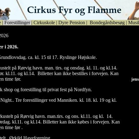
e
|
Forestillinger
|
Cirkuskole
|
Dyre Pension
|
Bondegårdsbesøg
|
Musi
 2026
er i 2026.
rundlovsdag. ca. kl. 15 til 17. Ryslinge Højskole.
ustelt på Rørvig havn. man. tirs. og onsdag. kl. 11. og kl.14.
ør. kl.11. og kl.14. Billetter kan ikke bestilles i forvejen. Kan
n time før.
jen
jen
rk shop og forestilling til privat fest på Nordfyn.
Night.. Tre forestillinger ved Manniken. kl. 18. kl. 19 og kl.
kustelt på Rørvig havn. man.tirs. og ons. kl.11. og kl. 14.
lørdag. kl.11. og kl.14. Billetter kan ikke købes i forvejen. Kan
n time før .
telt . Ørkild Haveforening.