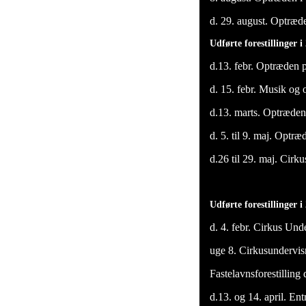
d. 29. august. Optræde
Udførte forestillinger i
d.13. febr. Optræden p
d. 15. febr. Musik og 
d.13. marts. Optræde
d. 5. til 9. maj. Optr
d.26 til 29. maj. Cir
Udførte forestillinger 
d. 4. febr. Cirkus Und
uge 8. Cirkusundervi
Fastelavnsforestilling
d.13. og 14. april. Ent