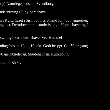
n på Naturlegepladsen i Svendborg.
ndervisning i Ejby børnehave.
n i Kulturhuset i Sisimiut. I Grønland for 750 mennesker,
llingener. Derudover cirkusundrvisning i 3 børnehaver og 2
iswning i Farre børnehave. Ved Hammel
mlingshus. d. 18 og 19. okt. Godt besøgt. Ca. 50 pr. gang
 70 års fødselsdag. Skudehavnen. Rudkøbing
 Lunde Kirke.