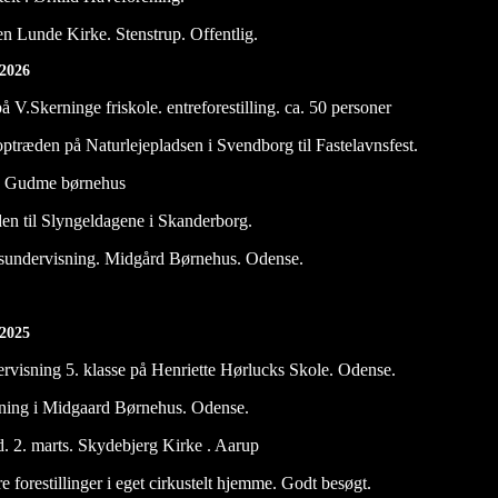
n Lunde Kirke. Stenstrup. Offentlig.
 2026
å V.Skerninge friskole. entreforestilling. ca. 50 personer
optræden på Naturlejepladsen i Svendborg til Fastelavnsfest.
n Gudme børnehus
æden til Slyngeldagene i Skanderborg.
kusundervisning. Midgård Børnehus. Odense.
i 2025
ervisning 5. klasse på Henriette Hørlucks Skole. Odense.
sning i Midgaard Børnehus. Odense.
 d. 2. marts. Skydebjerg Kirke . Aarup
re forestillinger i eget cirkustelt hjemme. Godt besøgt.