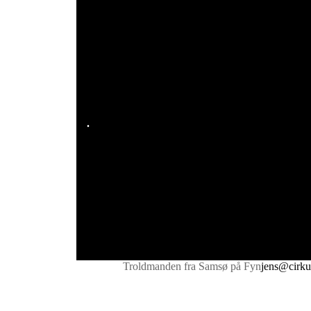
.
Troldmanden fra Samsø på Fyn
jens@cirku