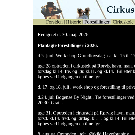
Forsiden
|
Historie
|
Forestillinger
|
Cirkuskole
Redigeret d. 30. maj. 2026
Planlagte forestillinger i 2026.
d.5. juni. Work shop Grundlovsdag. ca. kl. 15 til 1
uge 28 optræden i cirkustelt på Rørvig havn. man. ti
torsdag kl.14. fre. og lør. kl.11. og kl.14. Billetter 
købes ved indgangen en time før.
d. 17. og 18. juli , work shop og forestilling til pri
d.24. juli Bogense By Night.. Tre forestillinger ved
20.30. Gratis.
uge 31. Optræden i cirkustelt på Rørvig havn. man.t
torsd. kl.14. fred. og lørdag. kl.11. og kl.14. Billet
købes ved indgangen en time før .
8. august. Optræden i telt . Ørkild Haveforening.