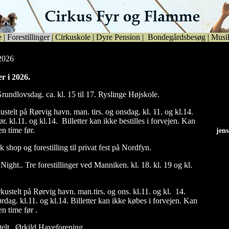
e
|
Forestillinger
|
Cirkuskole
|
Dyre Pension
|
Bondegårdsbesøg
|
Musi
 2026
er i 2026.
rundlovsdag. ca. kl. 15 til 17. Ryslinge Højskole.
ustelt på Rørvig havn. man. tirs. og onsdag. kl. 11. og kl.14.
ør. kl.11. og kl.14. Billetter kan ikke bestilles i forvejen. Kan
n time før.
jen
jen
rk shop og forestilling til privat fest på Nordfyn.
Night.. Tre forestillinger ved Manniken. kl. 18. kl. 19 og kl.
kustelt på Rørvig havn. man.tirs. og ons. kl.11. og kl. 14.
lørdag. kl.11. og kl.14. Billetter kan ikke købes i forvejen. Kan
n time før .
telt . Ørkild Haveforening.