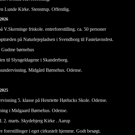
n Lunde Kirke. Stenstrup. Offentlig.
 2026
å V.Skerninge friskole. entreforestilling. ca. 50 personer
optræden på Naturlejepladsen i Svendborg til Fastelavnsfest.
n Gudme børnehus
æden til Slyngeldagene i Skanderborg.
kusundervisning. Midgård Børnehus. Odense.
i 2025
ervisning 5. klasse på Henriette Hørlucks Skole. Odense.
sning i Midgaard Børnehus. Odense.
 d. 2. marts. Skydebjerg Kirke . Aarup
re forestillinger i eget cirkustelt hjemme. Godt besøgt.