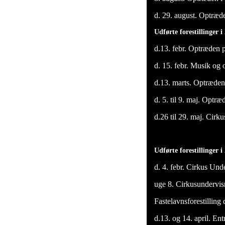
d. 29. august. Optræde
Udførte forestillinger i
d.13. febr. Optræden p
d. 15. febr. Musik og 
d.13. marts. Optræde
d. 5. til 9. maj. Optr
d.26 til 29. maj. Cir
Udførte forestillinger 
d. 4. febr. Cirkus Und
uge 8. Cirkusundervi
Fastelavnsforestilling
d.13. og 14. april. Ent