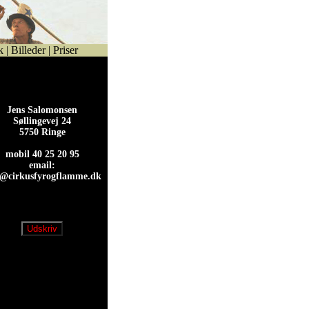
k
|
Billeder
|
Priser
Jens Salomonsen
Søllingevej 24
5750 Ringe
mobil 40 25 20 95
email:
s@cirkusfyrogflamme.dk
s@cirkusfyrogflamme.dk