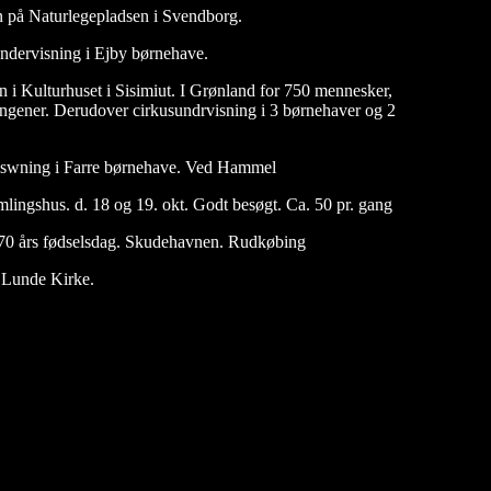
n på Naturlegepladsen i Svendborg.
ndervisning i Ejby børnehave.
n i Kulturhuset i Sisimiut. I Grønland for 750 mennesker,
llingener. Derudover cirkusundrvisning i 3 børnehaver og 2
iswning i Farre børnehave. Ved Hammel
mlingshus. d. 18 og 19. okt. Godt besøgt. Ca. 50 pr. gang
 70 års fødselsdag. Skudehavnen. Rudkøbing
 Lunde Kirke.