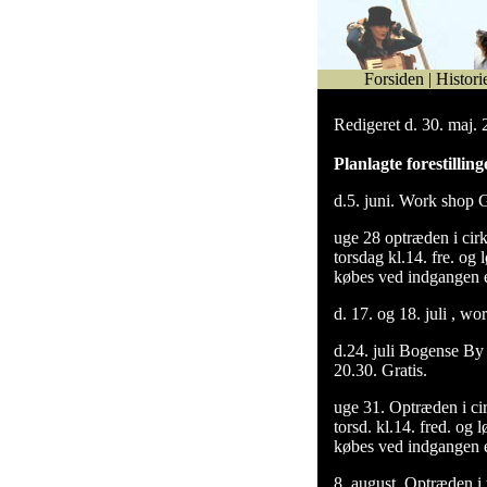
Forsiden
|
Histori
Redigeret d. 30. maj.
Planlagte forestilling
d.5. juni. Work shop G
uge 28 optræden i cirk
torsdag kl.14. fre. og l
købes ved indgangen e
d. 17. og 18. juli , wo
d.24. juli Bogense By 
20.30. Gratis.
uge 31. Optræden i cir
torsd. kl.14. fred. og 
købes ved indgangen e
8. august. Optræden i 