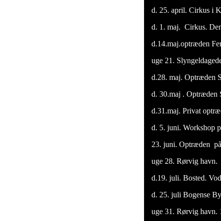
d. 25. april. Cirkus i
d. 1. maj. Cirkus. De
d.14.maj.optræden Fen
uge 21. Slyngeldagede 
d.28. maj. Optræden S
d. 30.maj . Optræden 
d.31.maj. Privat optr
d. 5. juni. Workshop p
23. juni. Optræden på
uge 28. Rørvig havn. 1
d.19. juli. Bosted. Vo
d. 25. juli Bogense By 
uge 31. Rørvig havn. 11