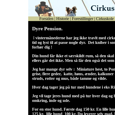
Forsiden
|
Historie
|
Forestillinger
|
Cirkuskole
Dyre Pension.
I
vintermånederne har jeg ikke travlt med cirk
tid og lyst til at passe nogle dyr. Det kniber 
forhør dig !
Din hund får ikke et særskildt rum, så den ska
ellers går det ikke. Men så får den også det so
Jeg har mange dyr selv : Miniature hest, to Po
grise, flere geder, katte, høns, ænder, kalkuner
struds, rotter og mus, både tamme og vilde.
Hver dag tager jeg på tur med hundene i eks R
Jeg vil tage jeres hund med på tur hver dag og 
omkring, inde og ude.
For en stor hund. Første dag 150 kr. En lille hu
125 kr. lille hund 100 kr. Du leverer selv mad.