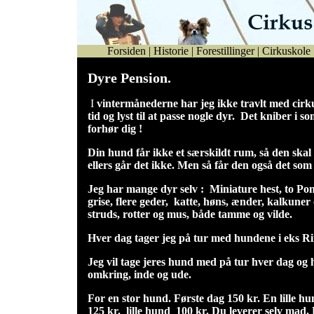
Forsiden
|
Historie
|
Forestillinger
|
Cirkuskole
Dyre Pension.
I
vintermånederne har jeg ikke travlt med cirk
tid og lyst til at passe nogle dyr. Det kniber 
forhør dig !
Din hund får ikke et særskildt rum, så den ska
ellers går det ikke. Men så får den også det so
Jeg har mange dyr selv : Miniature hest, to Po
grise, flere geder, katte, høns, ænder, kalkuner
struds, rotter og mus, både tamme og vilde.
Hver dag tager jeg på tur med hundene i eks R
Jeg vil tage jeres hund med på tur hver dag og 
omkring, inde og ude.
For en stor hund. Første dag 150 kr. En lille hu
125 kr. lille hund 100 kr. Du leverer selv mad.