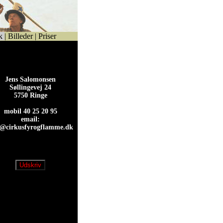
k
|
Billeder
|
Priser
Jens Salomonsen
Søllingevej 24
5750 Ringe
mobil 40 25 20 95
email:
s@cirkusfyrogflamme.dk
s@cirkusfyrogflamme.dk