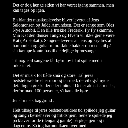
Det er dog længe siden vi har været igang sammen, men
kan tages op igen.
En blandet musikoplevelse bliver leveret af Jens
Salomonsen og Jalde Amundsen. Det er sange som Oles
Nye Autobil, Den lille frække Frederik, Fy Fy skamme,
Min Kat den danser Tango og Hvem vil ikke gerne være
Kat ( Aristokat ). Sangene leveres af Jens og krydres af
harmonika og guitar m.m. Jalde bakker op med spil på
sin kæmpe kontrabas til de dejlige børnesange.
Til nogle af sangene får børn lov til at spille med i
orkesteret.
Det er musik for både små og store. Ta` jeres
bedsteforældre eller mor og far med, de vil også nyde
det. Ingen øreskader eller tinitus ! Det er akustisk musik,
derfor max. 100 personer, så kan alle høre.
Jens` musik baggrund :
Helt tilbage til jeres bedsteforældres tid spillede jeg guitar
og sang i børnehaver og fritidshjem. Senere spillede jeg
på klaver for de (dengang gamle) på plejehjem og i
dagcentre. Så tog harmonikaen over med