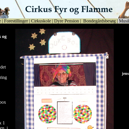
e
|
Forestillinger
|
Cirkuskole
|
Dyre Pension
|
Bondegårdsbesøg
|
Musi
s og
 det
jen
ring
jen
box
x 1
en, i