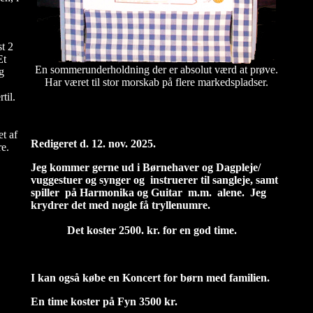
t 2
Et
En sommerunderholdning der er absolut værd at prøve.
g
Har været til stor morskab på flere markedspladser.
til.
t af
Redigeret d. 12. nov. 2025.
e.
Jeg kommer gerne ud i Børnehaver og Dagpleje/
vuggestuer og synger og instruerer til sangleje, samt
spiller på Harmonika og Guitar m.m. alene. Jeg
krydrer det med nogle få tryllenumre.
Det koster 2500. kr. for en god time.
I kan også købe en Koncert for børn med familien.
En time koster på Fyn 3500 kr.