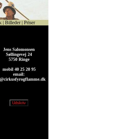
k
|
Billeder
|
Priser
Jens Salomonsen
Søllingevej 24
5750 Ringe
mobil 40 25 20 95
email:
s@cirkusfyrogflamme.dk
s@cirkusfyrogflamme.dk