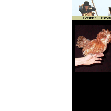
Forsiden
|
Histori
Gert Petersen, samt fl
andre høns fra ege
hønsegård, under nø
opsyn.