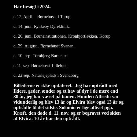
Har besøgt i 2024.
d.17. April. Børnehuset i Tarup.
d. 14. juni. Rynkeby Dyreklinik.
d. 26. juni. Børneinstitutionen. Kronhjortløkken. Korup
d. 29. August.. Børnehuset Svanen.
d. 10. sep. Tornbjerg Børnehus
d.11. sep. Børnehuset Lillelund.
d. 22.sep. Naturlejeplads i Svendborg
Billederne er ikke opdateret. Jeg har optrådt med
Ildere, geder, ænder og et hav af dyr i de mere end
30 år, jeg har været på banen. Hunden Alfredo var
vidunderlig og blev 13 år og Elvira blev også 13 år og
optrådte til det sidste. Solomio er lige aflivet pga.
Kræft. den døde d. 11. nov. og er begravet ved siden
af Elvira. 10 år har den optrådt.