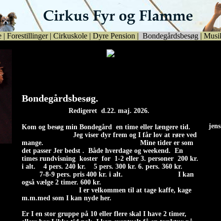
e
|
Forestillinger
|
Cirkuskole
|
Dyre Pension
|
Bondegårdsbesøg
|
Musi
Alfredo (papillon), verdens mindste hund, med den
største hjerne, viser kunster.
Bondegårdsbesøg.
Redigeret d.22. maj. 2026.
jen
Ko
m og besøg min Bondegård en time eller længere tid.
jen
Jeg viser dyr frem og I får lov at røre ved
mange. Mine tider er som
ere
det passer Jer bedst . Både hverdage og weekend. En
n
times rundvisning koster for 1-2 eller 3. personer 200 kr.
je
i alt. 4 pers. 240 kr. 5 pers. 300 kr. 6. pers. 360 kr.
7-8-9 pers. pris 400 kr. i alt. I kan
også vælge 2 timer. 600 kr.
I er velkommen til at tage kaffe, kage
m.m.med som I kan nyde her.
Er I en stor gruppe på 10 eller flere skal I have 2 timer,