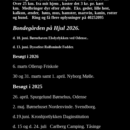
Over 25 km. fra mit hjem , koster det 3 kr. pr. kørt
km.
Medbringer dyr efter aftale. Eks. geder, lille hest,
kalkun, ænder, høns, mus, hamster, marsvin, kanin, rotter
og hund. Ring og få flere oplysninger på 40252095
Bondegården på Hjul 2026.
d. 10. juni. Børnehaven Elsdyrlykken ved Odense..
d. 13. juni. Dyssefest Rolfsminde Fodder.
Besøgt i 2026
6. marts Ollerup Friskole
30 og 31. marts samt 1. april. Nyborg Mølle.
Besøgt i 2025
26. april. Spurgelund Børnehus, Odense
2. maj. Børnehuset Nordenvinde. Svendborg.
d.19.juni. Kronhjortlykken Daginstitution
d. 15 og d. 24. juli Carlberg Camping. Tåsinge