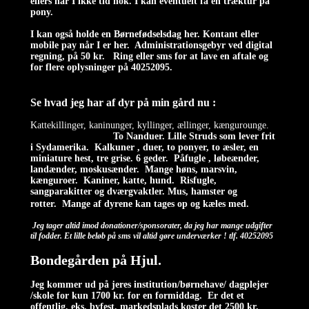
ellers har I ikke tid nok. I kan eventuelt få en træktur på
pony.
I kan også holde en Børnefødselsdag her. Kontant eller
mobile pay når I er her. Administrationsgebyr ved digital
regning, på 50 kr. Ring eller sms for at lave en aftale og
for flere oplysninger på 40252095.
Se hvad jeg har af dyr på min gård nu :
Kattekillinger, kaninunger, kyllinger, ællinger, kængurounge.
To Nanduer. Lille Struds som lever frit
i Sydamerika. Kalkuner , duer, t
o ponyer, to æsler, en
miniature hest, tre grise. 6 geder. Påfugle , løbeænder,
landænder, moskusænder. Mange høns, marsvin,
kænguroer. Kaniner, katte, hund. Risfugle,
sangparakitter og dværgvaktler. Mus, hamster og
rotter.
Mange af dyrene kan tages op og kæles med.
Jeg tager altid imod donationer/sponsorater, da jeg har mange udgifter
til fodder. Et lille beløb på sms vil altid gøre underværker ! tlf. 40252095
Bondegården på Hjul.
Jeg kommer ud på jeres institution/børnehave/ dagplejer
/skole for kun 1700 kr. for en formiddag. Er det et
offentlig, eks. byfest, markedsplads koster det 2500 kr.