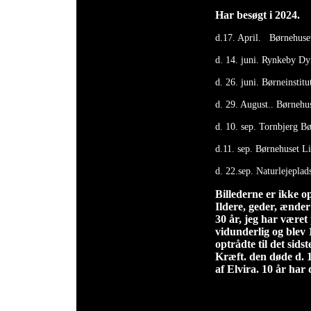
Har besøgt i 2024.
d.17. April. Børnehuset
d. 14. juni. Rynkeby Dy
d. 26. juni. Børneinstit
d. 29. August.. Børnehu
d. 10. sep. Tornbjerg B
d.11. sep. Børnehuset Li
d. 22.sep. Naturlejeplad
Billederne er ikke 
Ildere, geder, ænder
30 år, jeg har være
vidunderlig og blev 
optrådte til det sidst
Kræft. den døde d. 1
af Elvira. 10 år har