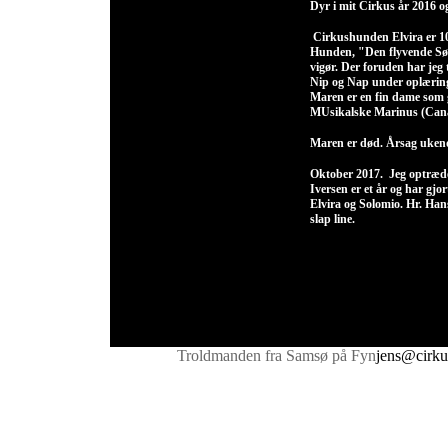
Dyr i mit Cirkus år 2016 o
Cirkushunden Elvira er 10 
Hunden, "Den flyvende Søpø
vigør. Der foruden har jeg 
Nip og Nap under oplæring
Maren er en fin dame som g
MUsikalske Marinus (Cana
Maren er død. Årsag ukendt
Oktober 2017. Jeg optræd
Iversen er et år og har gjo
Elvira og Solomio. Hr. Hans
slap line.
Troldmanden fra Samsø på Fyn
jens@cirku