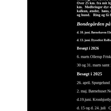
Over 25 km. fra mit hje
km.
Medbringer dyr eft
kalkun, ænder, høns, 
og hund. Ring og få f
Bondegården på 
d. 10. juni. Børnehaven El
d. 13. juni. Dyssefest Rolf
Besøgt i 2026
6. marts Ollerup Frisk
30 og 31. marts samt 
Besøgt i 2025
26. april. Spurgelun
2. maj. Børnehuset N
d.19.juni. Kronhjortl
d. 15 og d. 24. juli 