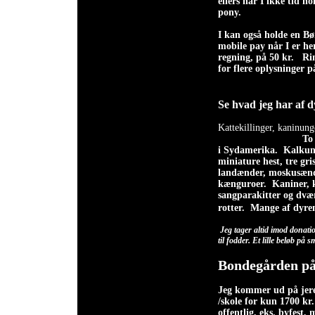
ellers har I ikke tid n
pony.
I kan også holde en Bø
mobile pay når I er he
regning, på 50 kr. Ring
for flere opl
Se hvad jeg har af d
Kattekillinger, kaninun
To 
i Sydamerika. Kalkune
miniature hest, tre gri
landænder, moskusænd
kænguroer. Kaniner, k
sangparakitter og dvæ
rotter.
Mange af dyren
Jeg tager altid imod donati
til fodder. Et lille beløb på
Bondegården på
Jeg kommer ud på jeres
/skole for kun 1700 kr
offentlig, eks. byfest,