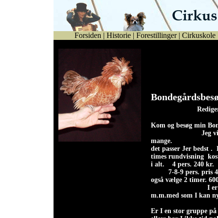
Forsiden
|
Historie
|
Forestillinger
|
Cirkuskole
Alfredo (papillon)
største
Bondeg
Redige
Ko
m og besøg min Bon
Jeg v
mange. Mi
Gert Petersen, samt flere
det passer Jer bedst 
andre høns fra egen
times rundvisning kost
hønsegård, under nøje
i alt. 4 pers. 240 kr
opsyn.
7-8-9 pers. pr
også vælge
I er velkommen 
m.m.med som I kan ny
Er I en stor gruppe på 1