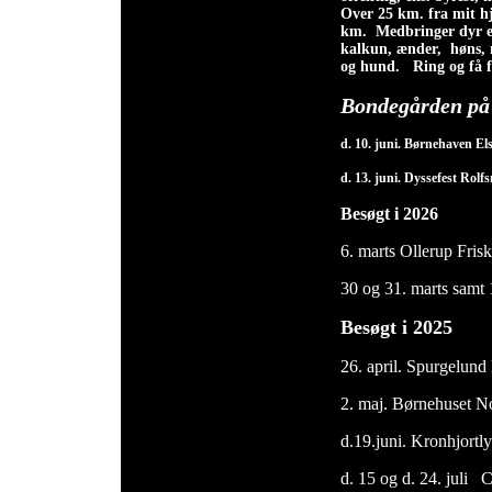
Over 25 km. fra mit hje
km.
Medbringer dyr eft
kalkun, ænder, høns, 
og hund. Ring og få f
Bondegården på 
d. 10. juni. Børnehaven El
d. 13. juni. Dyssefest Rolf
Besøgt i 2026
6. marts Ollerup Frisk
30 og 31. marts samt 
Besøgt i 2025
26. april. Spurgelun
2. maj. Børnehuset N
d.19.juni. Kronhjortl
d. 15 og d. 24. juli 