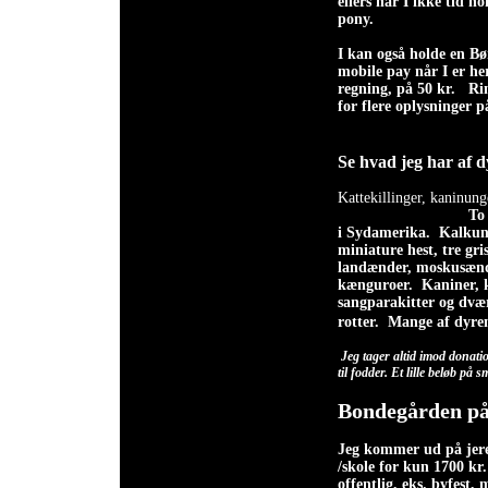
ellers har I ikke tid n
pony.
I kan også holde en Bø
mobile pay når I er he
regning, på 50 kr. Ring
for flere opl
Se hvad jeg har af d
Kattekillinger, kaninun
To 
i Sydamerika. Kalkune
miniature hest, tre gri
landænder, moskusænd
kænguroer. Kaniner, k
sangparakitter og dvæ
rotter.
Mange af dyren
Jeg tager altid imod donati
til fodder. Et lille beløb på
Bondegården på
Jeg kommer ud på jeres
/skole for kun 1700 kr
offentlig, eks. byfest,