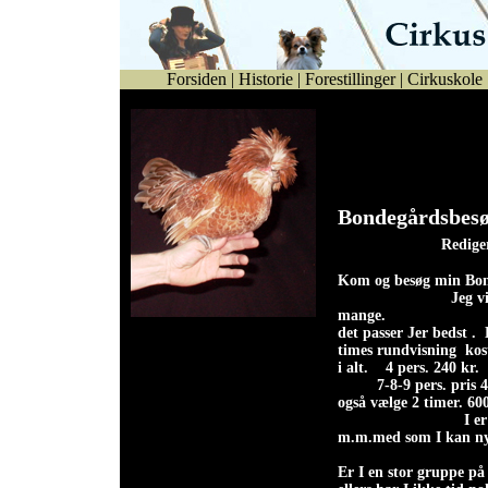
Forsiden
|
Historie
|
Forestillinger
|
Cirkuskole
Alfredo (papillon)
største
Bondeg
Redige
Ko
m og besøg min Bon
Jeg v
mange. Mi
Gert Petersen, samt flere
det passer Jer bedst 
andre høns fra egen
times rundvisning kost
hønsegård, under nøje
i alt. 4 pers. 240 kr
opsyn.
7-8-9 pers. pr
også vælge
I er velkommen 
m.m.med som I kan ny
Er I en stor gruppe på 1