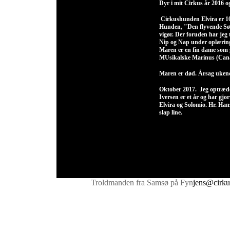
Dyr i mit Cirkus år 2016 o
Cirkushunden Elvira er 10 
Hunden, "Den flyvende Søpø
vigør. Der foruden har jeg 
Nip og Nap under oplæring
Maren er en fin dame som g
MUsikalske Marinus (Cana
Maren er død. Årsag ukendt
Oktober 2017. Jeg optræd
Iversen er et år og har gjo
Elvira og Solomio. Hr. Hans
slap line.
Troldmanden fra Samsø på Fyn
jens@cirku