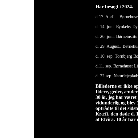
Har besøgt i 2024.
d.17. April. Børnehuset
d. 14. juni. Rynkeby Dy
d. 26. juni. Børneinstit
d. 29. August.. Børnehu
d. 10. sep. Tornbjerg B
d.11. sep. Børnehuset Li
d. 22.sep. Naturlejeplad
Billederne er ikke 
Ildere, geder, ænder
30 år, jeg har være
vidunderlig og blev 
optrådte til det sidst
Kræft. den døde d. 1
af Elvira. 10 år har