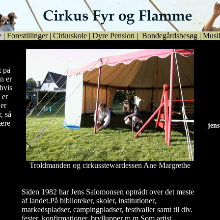
e
|
Forestillinger
|
Cirkuskole
|
Dyre Pension
|
Bondegårdsbesøg
|
Musi
t på
n er
hvis
 er
er
, så
være
jen
jen
Troldmanden og cirkusstewardessen Ane Margrethe
Siden 1982 har Jens Salomonsen optrådt over det meste
af landet.På biblioteker, skoler, institutioner,
markedspladser, campingpladser, festivaller samt til div.
fester, konfirmationer, bryllupper m.m.Som artist,