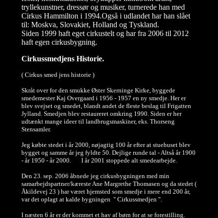
tryllekunstner, dressør og musiker, turnerede han med
Cirkus Hammilton i 1994.Også i udlandet har han slået
til: Moskva, Slovakiet, Holland og Tyskland.
Siden 1999 haft eget cirkustelt og har fra 2006 til 2012
haft egen cirkusbygning.
Cirkussmedjens Historie.
( Cirkus smed jens historie )
Skråt over for den smukke Øster Skerninge Kirke, byggede
smedemester Kaj Overgaard i 1956 - 1957 en ny smedje. Her er
blev svejset og smedet, blandt andet de fleste beslag til Frigatten
Jylland. Smedjen blev restaureret omkring 1990. Siden er her
udtænkt mange ideer til landbrugsmaskiner, eks. Thorseng
Stensamler.
Jeg købte stedet i år 2000, nøjagtig 100 år efter at stuehuset blev
bygget og samme år jeg fyldte 50. Dejlige runde tal - Altså år 1900
- år 1950 - år 2000. I år 2001 stoppede alt smedearbejde.
Den 23. sep. 2006 åbnede jeg cirkusbygningen med min
samarbejdspartner/kæreste Ane Margrethe Thomasen og da
stedet (
Åkildevej 23 ) har været hjemsted som smedje i mere end 200 år,
var det oplagt at kalde bygningen " Cirkussmedjen ".
I næsten 6 år er der kommet et hav af børn for at se forestilling.