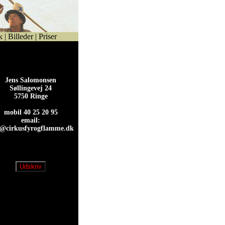
k
|
Billeder
|
Priser
Jens Salomonsen
Søllingevej 24
5750 Ringe
mobil 40 25 20 95
email:
s@cirkusfyrogflamme.dk
s@cirkusfyrogflamme.dk