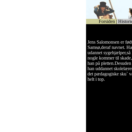
Forsiden
|
Histori
Jens Salomonsen er fød
Samsø,deraf navnet. Ha
udannet sygehjælper,så 
nogle kommer til skade,
han på pletten.Desuden 
han uddannet skolelærer
det pædagogiske sku` 
helt i top.