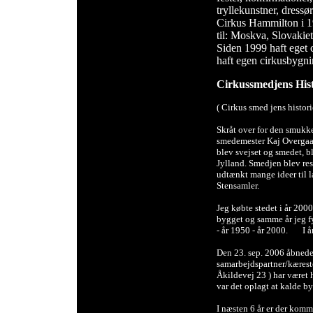
tryllekunstner, dress
Cirkus Hammilton i 19
til: Moskva, Slovakie
Siden 1999 haft eget c
haft egen cirkusbygni
Cirkussmedjens Hist
( Cirkus smed jens histori
Skråt over for den smukk
smedemester Kaj Overgaar
blev svejset og smedet, bl
Jylland. Smedjen blev res
udtænkt mange ideer til 
Stensamler.
Jeg købte stedet i år 2000
bygget og samme år jeg fy
- år 1950 - år 2000. I å
Den 23. sep. 2006 åbned
samarbejdspartner/kæres
Åkildevej 23 ) har været 
var det oplagt at kalde 
I næsten 6 år er der kommet