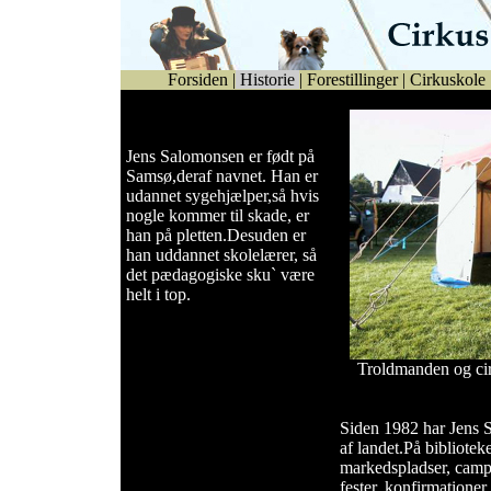
Forsiden
|
Historie
|
Forestillinger
|
Cirkuskole
Jens Salomonsen er født på
Samsø,deraf navnet. Han er
udannet sygehjælper,så hvis
nogle kommer til skade, er
han på pletten.Desuden er
han uddannet skolelærer, så
det pædagogiske sku` være
helt i top.
Troldmanden og ci
Siden 1982 har Jens 
af landet.På biblioteker
markedspladser, campin
fester, konfirmationer