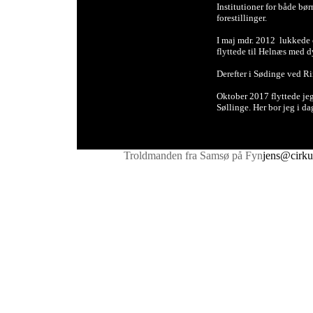
Institutioner for både bør
forestillinger.
I maj mdr. 2012 lukkede 
flyttede til Helnæs med d
Derefter i Sødinge ved Ri
Oktober 2017 flyttede j
Søllinge. Her bor jeg i da
Troldmanden fra Samsø på Fyn
jens@cirku